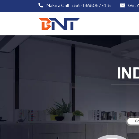
Make a Call :
+86 -18680577415
Get A