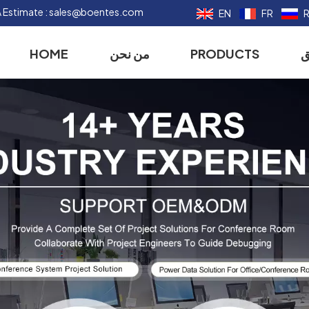
 Estimate :
sales@boentes.com
EN
FR
ق
PRODUCTS
من نحن
HOME