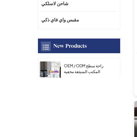
شاحن لاسلكي
مقبس واي فاي ذكي
New Products
OEM / ODM راحة سطح
المكتب المنبثقة مخفية
السلطة المقبس مع منفذ
USB AC المطبخ المقبس
16A مع شاحن سريع لاسلكي
للمكتب
OEM / ODM العالمي سطح
المكتب سبائك الزنك لوحة
مقبس الطاقة دليل متعدد
الوظائف المنبثقة طاولة
المؤتمر مقبس الطاقة مع
HDMl
OEM / ODM المطبخ مخفي