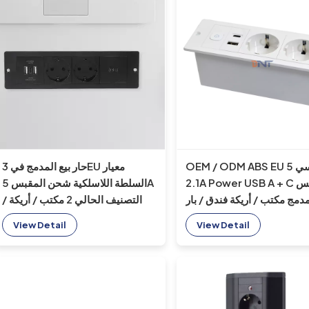
OEM / ODM ABS EU قياسي 5V
حار بيع المدمج في 3EU معيار
2.1A Power USB A + C مقبس
السلطة اللاسلكية شحن المقبس 5A
مج مكتب / أريكة فندق / بار
التصنيف الحالي 2 مكتب / أريكة /
فذ غرفة اجتماعات متوافق مع
فندق / بار / غرفة اجتماعات
View Detail
View Detail
يات المتحدة / الاتحاد الأوروبي
المقابس مآخذ