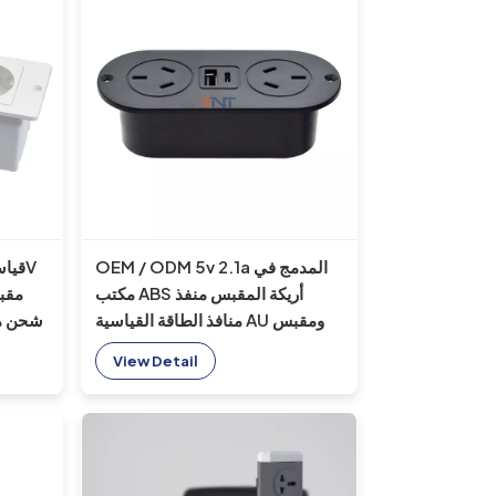
OEM / ODM 5v 2.1a المدمج في
مكتب ABS أريكة المقبس منفذ
منافذ الطاقة القياسية AU ومقبس
شحن مد
شحن USB A + C للفندق / البار /
/ من
View Detail
غرفة الاجتماعات / أريكة
الولا