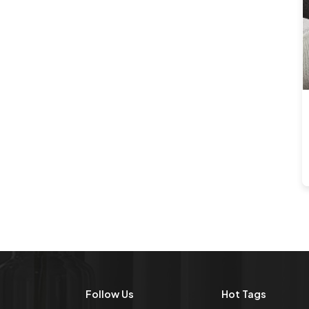
منفذ الطاقة راحة سطح
المكتب المنبثق منفذ USB
AC 16A 220V الجهد IP44
المستوى للاستخدام
المكتبي
OEM / ODM مطبخ هوائي
مخفي يطفو على السطح
مآخذ الطاقة مع منفذ USB
وشاحن لاسلكي 15 واط
لمكتب المكتب
OEM / ODM IP44 6 سم
أبيض اللون المطبخ عمودي
برج منفذ الطاقة مع شحن
USB
Follow Us
Hot Tags