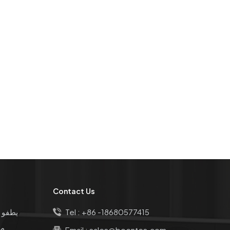
Contact Us
+86 -18680577415
Tel :
يطفو 
مق
Email :
sales@boentes.com