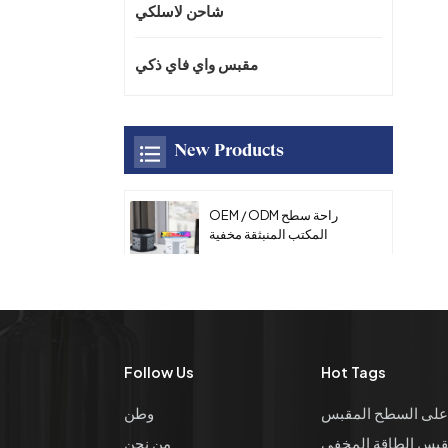
شاحن لاسلكي
مقبس واي فاي ذكي
New Products
OEM / ODM راحة سطح
المكتب المنبثقة مخفية
السلطة المقبس مع منفذ
USB AC المطبخ المقبس
16A مع شاحن سريع لاسلكي
للمكتب
OEM / ODM العالمي سطح
المكتب سبائك الزنك لوحة
مقبس الطاقة دليل متعدد
Follow Us
Hot Tags
الوظائف المنبثقة طاولة
المؤتمر مقبس الطاقة مع
على السطح المقبس
وطن
HDMl
OEM / ODM المطبخ مخفي
بس الطاقة المخفي
من نحن