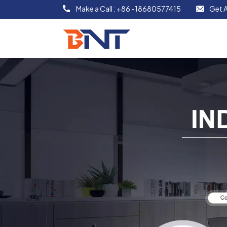
Make a Call :
+86 -18680577415
Get A