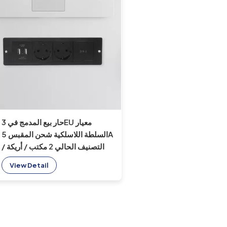
حار بيع المدمج في 3EU معيار
السلطة اللاسلكية شحن المقبس 5A
التصنيف الحالي 2 مكتب / أريكة /
فندق / بار / غرفة اجتماعات
View Detail
المقابس مآخذ