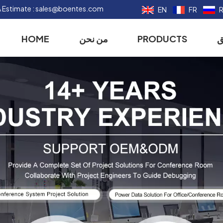
 Estimate :
sales@boentes.com
EN
FR
ق
PRODUCTS
من نحن
HOME