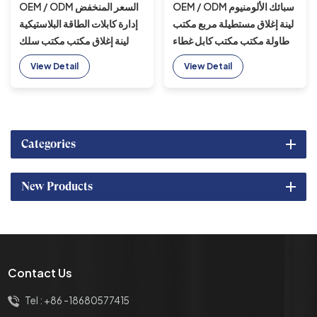
OEM / ODM سبائك الألومنيوم
OEM / ODM السعر المنخفض
لينة إغلاق مستطيلة مربع مكتب
إدارة كابلات الطاقة البلاستيكية
طاولة مكتب مكتب كابل غطاء
لينة إغلاق مكتب مكتب سلك
فتحة السلطة جروميت
كابل جروميت مربع
View Detail
View Detail
Categories
New Products
Contact Us
Tel :
+86 -18680577415