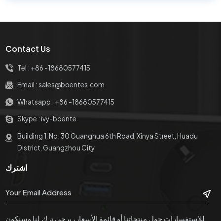
العامة لنظام المؤتمرات بناءً على
متطلبات العميل، بما في ذلك وحدات
بر...
Contact Us
Tel :
+86 -18680577415
Email :
sales@boentes.com
Whatsapp :
+86 -18680577415
Skype :
ivy-boente
Building 1, No. 30 Guanghua 6th Road, Xinya Street, Huadu
District, Guangzhou City
اشترك
للاستفسارات حول منتجاتنا أو قائمة الأسعار، يرجى ترك لنا وسنكون