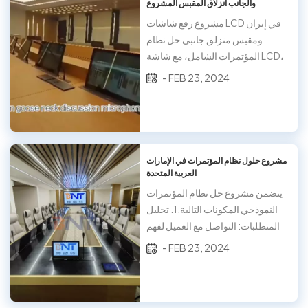
والجانب انزلاق المقبس المشروع
successfully shipped a large
batch of high-quality products
مشروع رفع شاشات LCD في إيران
to India via sea freight. This
ومقبس منزلق جانبي حل نظام
shipment includes the...
المؤتمرات الشامل، مع شاشة LCD،
ورافع الميكروفون، ونظام بدون ورق
- FEB 23, 2024
ومقبس مفتوح منزلق مخصص مع
شاحن لاسلكي وشاحن USB. اجعل
سطح المكتب منظفًا للاجتماع
مشروع حلول نظام المؤتمرات في الإمارات
العربية المتحدة
يتضمن مشروع حل نظام المؤتمرات
النموذجي المكونات التالية:1. تحليل
المتطلبات: التواصل مع العميل لفهم
متطلباته المحددة لنظام المؤتمرات،
- FEB 23, 2024
بما في ذلك نطاق المؤتمر ومتطلبات
الميزات وعدد المستخدمين وما إلى
ذلك.2. تصميم النظام: تصميم البنية