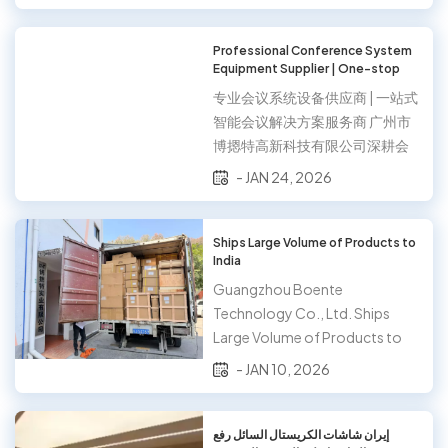
and Flexibility Guangzhou
Boente Technology Co., Ltd.
recently completed a
Professional Conference System
Equipment Supplier | One-stop
customized tripod order for a
Intelligent Conference Solution
valued client in the United
专业会议系统设备供应商 | 一站式
Provider
States, demonstrating the
智能会议解决方案服务商 广州市
company's strong capability...
博摁特高新科技有限公司深耕会
议系统设备研发与供应领域，以
- JAN 24, 2026
技术为核心、以品质为根基，为
全球政企客户打造全场景、高适
配的智能会议解决方案。我们的
Ships Large Volume of Products to
India
产品体系全覆盖内部及外部会议
系统全品类，从实现本地高效协
Guangzhou Boente
作的会议室硬件搭建，到支撑跨
Technology Co., Ltd. Ships
区域、跨国界的远...
Large Volume of Products to
India, Demonstrating Product
- JAN 10, 2026
Strength and Customer Trust
Recently, Guangzhou Boente
Technology Co., Ltd. has
إيران شاشات الكريستال السائل رفع