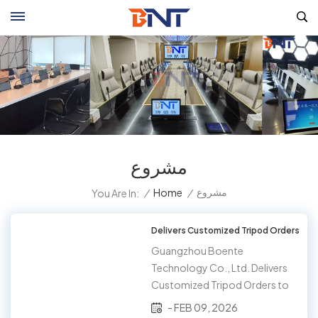
مشروع
مشروع
/
Home
/
You Are In:
Delivers Customized Tripod Orders
Guangzhou Boente
Technology Co., Ltd. Delivers
Customized Tripod Orders to
US Client, Highlighting Quality
- FEB 09, 2026