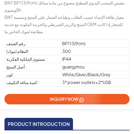
BNT BP113(9cm) مقبس السحب اليدوي للمطبخ مصنوع من مادة سبائك
الألومنيوم.
BNT معيار طاقة الإمداد حسب الطلب وطباعة الشعار على المنتج وتسمية
المنتج والرمز الشريطي والحزمة الملونة مع خدمة OEM للشعار إذا كانت
مطابقة لموك الخاص بنا.
BP113(9cm)
رقم الصنف :
300
النظام (موك) :
IP44
مستوى الملكية الفكرية :
guangzhou
أصل المنتج :
White/Silver/Black/Grey
لون :
3* power outlets+2*USB
كمية منافذ التكييف :
INQUIRY NOW
PRODUCT INTRODUCTION