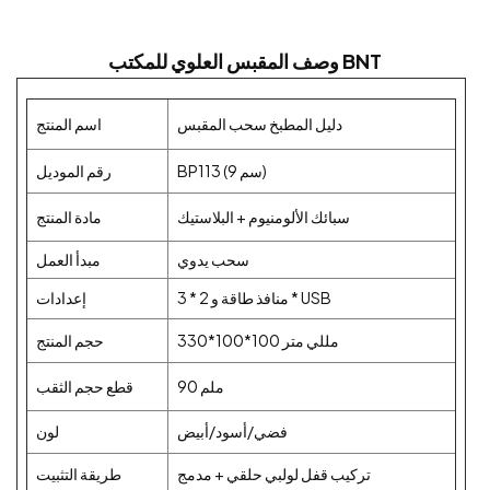
وصف المقبس العلوي للمكتب BNT
دليل المطبخ سحب المقبس
اسم المنتج
BP113 (9 سم)
رقم الموديل
سبائك الألومنيوم + البلاستيك
مادة المنتج
سحب يدوي
مبدأ العمل
3 * منافذ طاقة و 2 * USB
إعدادات
330*100*100 مللي متر
حجم المنتج
90 ملم
قطع حجم الثقب
فضي/أسود/أبيض
لون
تركيب قفل لولبي حلقي + مدمج
طريقة التثبيت