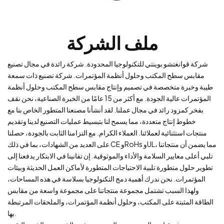
ملف الشركة
شركة قوانغتشو بوينتي للتكنولوجيا المحدودة. شركة رائدة في مجال تصنيع
مقابس سطح المكتب وحلول أنظمة المؤتمرات. شركة تصنيع ذات سمعة
طيبة وخبرة متخصصة في تصميم وإنتاج مقابس سطح المكتب وحلول أنظمة
المؤتمرات عالية الجودة. مع أكثر من 15 عامًا من الخبرة الصناعية، نحن نقف
بفخر كمزود رائد في مجال عملنا. لقد أنشأنا مصنعنا المتطور الخاص بنا مع
خطوط إنتاج متعددة، مما يسمح لنا بتبسيط عمليات التصنيع لدينا وتقديم
منتجات استثنائية لعملائنا. العملاء الكرام. مع التزامنا الثابت بالجودة، حصلنا
على العديد من الشهادات، بما في ذلك CE وRoHs وUL، مما يضمن أن منتجاتنا
تلبي أعلى معايير السلامة والأداء والموثوقية. إن تفانينا في الابتكار يدفعنا إلى
تطوير حلول متطورة تلبية الاحتياجات المتطورة لأماكن العمل الحديثة وبيئات
المؤتمرات. نحن ندرك أهمية دمج التكنولوجيا بسلاسة في هذه المساحات،
ولهذا السبب تشتمل مجموعة منتجاتنا على مجموعة واسعة من مقابس
الطاقة المثبتة على المكتب، وحلول أنظمة المؤتمرات، والملحقات المرتبطة
بها.