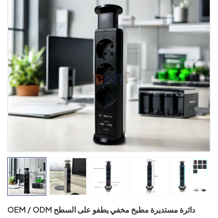
OEM / ODM دائرة مستديرة مطبخ مخفي يطفو على السطح