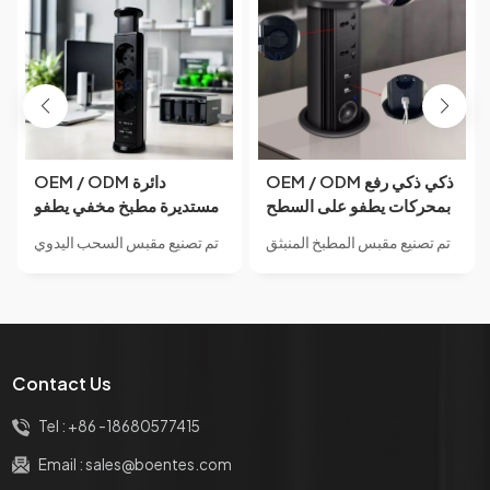
OEM / ODM ذكي ذكي رفع
OEM / ODM دائرة
بمحركات يطفو على السطح
مستديرة مطبخ مخفي يطفو
مكتب السلطة المقبس
على السطح منفذ طاقة مع
تم تصنيع مقبس المطبخ المنبثق
تم تصنيع مقبس السحب اليدوي
طاولة المؤتمر المطبخ
مقابس USB ومآخذ لسطح
بمحرك BNT BM1506 من
للمطبخ BNT BP120 من مادة
السلطة المقبس منفذ
الطاولة المضاد
مادة سبائك الألومنيوم.BNT
سبائك الألومنيوم.BNT معيار
معيار طاقة الإمداد حسب
طاقة الإمداد حسب الطلب
الطلب وطباعة الشعار على
وطباعة الشعار على المنتج
المنتج وتسمية المنتج والرمز
وتسمية المنتج والرمز
Contact Us
الشريطي والحزمة الملونة مع
الشريطي والحزمة الملونة مع
خدمة OEM للشعار إذا كانت
خدمة OEM للشعار إذا كانت
Tel :
+86 -18680577415
مطابقة لموك الخاص بنا.
مطابقة لموك الخاص بنا.
Email :
sales@boentes.com