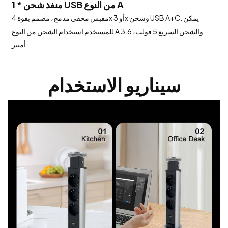
1 * منفذ شحن USB من النوع A
مقبس مخفي مدمج، مصمم بقوة 4x أو 3x وشحن USB A+C. يمكن
للمستخدم استخدام الشحن من النوع A والشحن السريع 5 فولت، 3.6
أمبير.
سيناريو الاستخدام