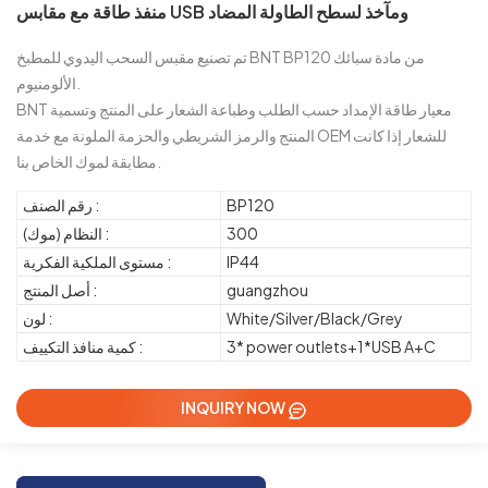
منفذ طاقة مع مقابس USB ومآخذ لسطح الطاولة المضاد
تم تصنيع مقبس السحب اليدوي للمطبخ BNT BP120 من مادة سبائك
الألومنيوم.
BNT معيار طاقة الإمداد حسب الطلب وطباعة الشعار على المنتج وتسمية
المنتج والرمز الشريطي والحزمة الملونة مع خدمة OEM للشعار إذا كانت
مطابقة لموك الخاص بنا.
BP120
رقم الصنف :
300
النظام (موك) :
IP44
مستوى الملكية الفكرية :
guangzhou
أصل المنتج :
White/Silver/Black/Grey
لون :
3* power outlets+1*USB A+C
كمية منافذ التكييف :
INQUIRY NOW