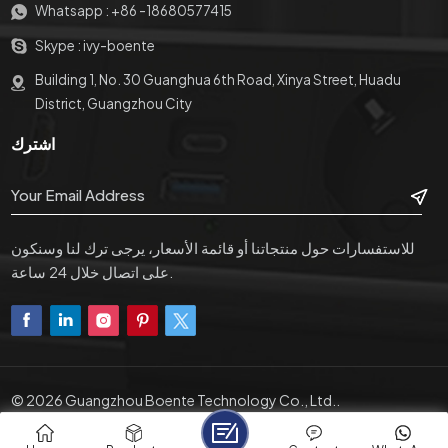
Whatsapp :
+86 -18680577415
Skype :
ivy-boente
Building 1, No. 30 Guanghua 6th Road, Xinya Street, Huadu
District, Guangzhou City
اشترك
للاستفسارات حول منتجاتنا أو قائمة الأسعار، يرجى ترك لنا وسنكون
على اتصال خلال 24 ساعة.
© 2026 Guangzhou Boente Technology Co., Ltd..
IPv6 Network Supported
|
سياسة الخصوصية
|
XML
Friendly Links :
PRO1 Adapters