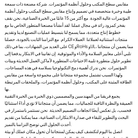
مقابس سطح المكتب وحلول أنظمة المؤتمرات. شركة مصنعة ذات سمعة
طيبة وخبرة متخصصة في تصميم وإنتاج مقابس سطح المكتب وحلول أنظمة
المؤتمرات عالية الجودة. مع أكثر من 15 عامًا من الخبرة الصناعية، نحن نقف
بفخر كمزود رائد في مجال عملنا. لقد أنشأنا مصنعنا المتطور الخاص بنا مع
خطوط إنتاج متعددة، مما يسمح لنا بتبسيط عمليات التصنيع لدينا وتقديم
منتجات استثنائية لعملائنا. العملاء الكرام. مع التزامنا الثابت بالجودة، حصلنا
على العديد من الشهادات، بما في ذلك CE وRoHs وUL، مما يضمن أن منتجاتنا
تلبي أعلى معايير السلامة والأداء والموثوقية. إن تفانينا في الابتكار يدفعنا إلى
تطوير حلول متطورة تلبية الاحتياجات المتطورة لأماكن العمل الحديثة وبيئات
المؤتمرات. نحن ندرك أهمية دمج التكنولوجيا بسلاسة في هذه المساحات،
ولهذا السبب تشتمل مجموعة منتجاتنا على مجموعة واسعة من مقابس
الطاقة المثبتة على المكتب، وحلول أنظمة المؤتمرات، والملحقات المرتبطة
بها.
يجمع فريقنا من المهندسين والمصممين ذوي الخبرة بين الخبرة التقنية
العميقة والنظرة الثاقبة للجماليات، مما يضمن أن منتجاتنا لا تؤدي أداءً استثنائيًا
فحسب، بل تعكس أيضًا اتجاهات التصميم الحديثة. نحن نستثمر باستمرار في
البحث والتطوير للبقاء في صدارة الابتكارات الصناعية، مما يمكننا من تقديم
أحدث الحلول التي توضح التزامنا بالتميز.
اتصل بنا اليوم لتكتشف كيف يمكن لمنتجاتنا أن تحول مكان عملك أو بيئة