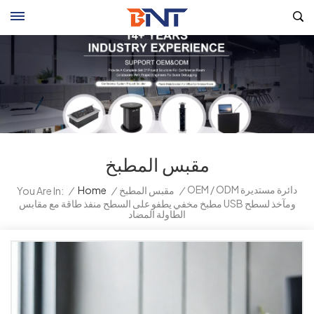
مقبس المطبخ
OEM / ODM دائرة مستديرة
/
مقبس المطبخ
/
Home
/
You Are In:
مطبخ مخفي يطفو على السطح منفذ طاقة مع مقابس USB ومآخذ لسطح
الطاولة المضاد