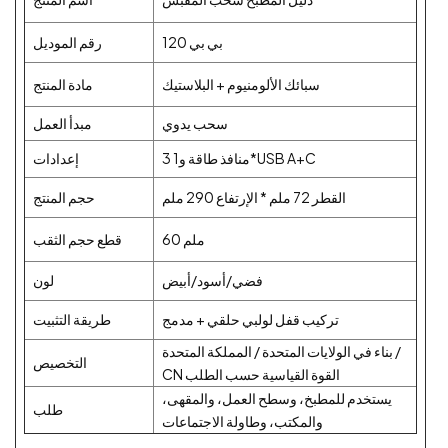
بي بي 120
رقم الموديل
سبائك الألومنيوم + البلاستيك
مادة المنتج
سحب يدوي
مبدأ العمل
3 منافذ طاقة و1*USB A+C
إعدادات
القطر 72 ملم * الإرتفاع 290 ملم
حجم المنتج
60 ملم
قطع حجم الثقب
فضي/أسود/أبيض
لون
تركيب قفل لولبي حلقي + مدمج
طريقة التثبيت
بناء في الولايات المتحدة / المملكة المتحدة /
التخصيص
CN القوة القياسية حسب الطلب
يستخدم للمطبخ، وسطح العمل، والمقهى،
طلب
والمكتب، وطاولة الاجتماعات