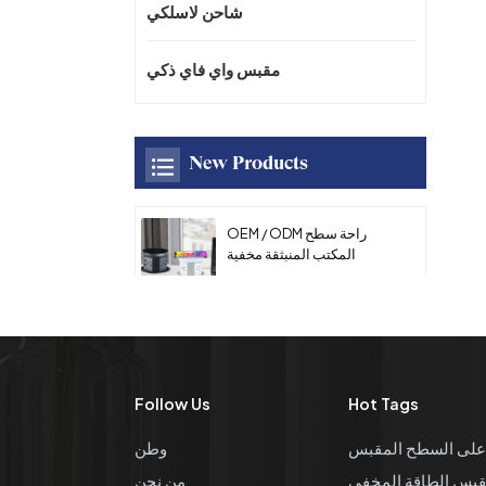
شاحن لاسلكي
مقبس واي فاي ذكي
New Products
OEM / ODM راحة سطح
المكتب المنبثقة مخفية
السلطة المقبس مع منفذ
USB AC المطبخ المقبس
16A مع شاحن سريع لاسلكي
للمكتب
OEM / ODM العالمي سطح
المكتب سبائك الزنك لوحة
مقبس الطاقة دليل متعدد
Follow Us
Hot Tags
الوظائف المنبثقة طاولة
المؤتمر مقبس الطاقة مع
على السطح المقبس
وطن
HDMl
OEM / ODM المطبخ مخفي
بس الطاقة المخفي
من نحن