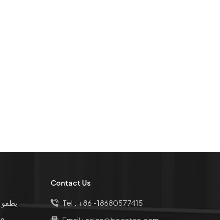
Contact Us
+86 -18680577415
Tel :
يطفو 
مق
Email :
sales@boentes.com