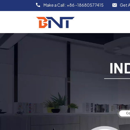
Make a Call :
+86 -18680577415
Get A