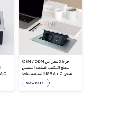
OEM / ODM جزءا لا يتجزأ من
سطح المكتب السلطة المقبس
المنبثقة منافذ USB A + C شحن
المقبس مع م
الطاقة المكونات مناسبة لطاولة
View Detail
المكتب