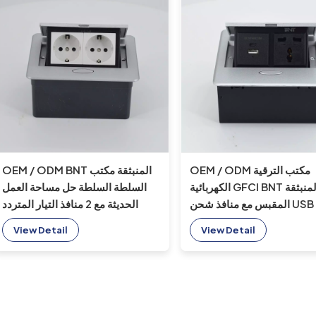
OEM / ODM مكتب الترقية
OEM / ODM BNT المنبثقة مكتب
الكهربائية GFCI BNT المنبثقة
السلطة السلطة حل مساحة العمل
نافذ شحن USB A C
الحديثة مع 2 منافذ التيار المتردد
جزءا لا يتجزأ من تصميم منضدية
View Detail
View Detail