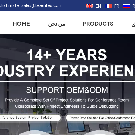
 Estimate :
sales@boentes.com
EN
FR
ق
PRODUCTS
من نحن
HOME