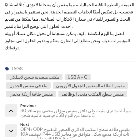
العميقة والنظرة الثاقبة للجماليات، مما يضمن أن منتجاتنا لا تؤدي أداءً استثنائيًا
فحسب، بل تعكس أيضًا اتجاهات التصميم الحديثة. نحن نستثمر باستمرار في
البحث والتطوير للبقاء في صدارة الابتكارات الصناعية، مما يمكننا من تقديم
أحدث الحلول التي توضح التزامنا بالتميز.
اتصل بنا اليوم لتكتشف كيف يمكن لمنتجاتنا أن تحول مكان عملك أو بيئة
المؤتمرات لديك. ونحن نتطلع إلى التعاون معكم وتقديم الحلول التي تتجاوز
توقعاتك.
TAGS :
USB A + C
مكتب منضدية شحن لاسلكي
مقبس الطاقة المضمن للجدول الأوروبي
بناء في مقبس الجدول
مقبس سطح المكتب متعدد الوظائف
مقبس طاقة أريكة مخفي
Previous
80 مم أثاث دائري مثبت على دافق مقبس منزلق مخفي مع منافذ
قياسية عالمية شحن USB ومنفذ من النوع C
Next
OEM / ODM مقبس طاقة سطح المكتب الدائري الصغير المفتوح
10A تصنيف IP44 USB أثاث أريكة مدمج شكل متوافق مع معايير
الاتحاد الأوروبي مع USB A + C