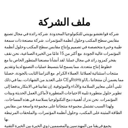
ملف الشركة
شركة قوانغتشو بوينتي للتكنولوجيا المحدودة. شركة رائدة في مجال تصنيع
مقابس سطح المكتب وحلول أنظمة المؤتمرات. شركة مصنعة ذات سمعة
طيبة وخبرة متخصصة في تصميم وإنتاج مقابس سطح المكتب وحلول أنظمة
المؤتمرات عالية الجودة. مع أكثر من 15 عامًا من الخبرة الصناعية، نحن نقف
بفخر كمزود رائد في مجال عملنا. لقد أنشأنا مصنعنا المتطور الخاص بنا مع
خطوط إنتاج متعددة، مما يسمح لنا بتبسيط عمليات التصنيع لدينا وتقديم
منتجات استثنائية لعملائنا. العملاء الكرام. مع التزامنا الثابت بالجودة، حصلنا
على العديد من الشهادات، بما في ذلك CE وRoHs وUL، مما يضمن أن منتجاتنا
تلبي أعلى معايير السلامة والأداء والموثوقية. إن تفانينا في الابتكار يدفعنا إلى
تطوير حلول متطورة تلبية الاحتياجات المتطورة لأماكن العمل الحديثة وبيئات
المؤتمرات. نحن ندرك أهمية دمج التكنولوجيا بسلاسة في هذه المساحات،
ولهذا السبب تشتمل مجموعة منتجاتنا على مجموعة واسعة من مقابس
الطاقة المثبتة على المكتب، وحلول أنظمة المؤتمرات، والملحقات المرتبطة
بها.
يجمع فريقنا من المهندسين والمصممين ذوي الخبرة بين الخبرة التقنية