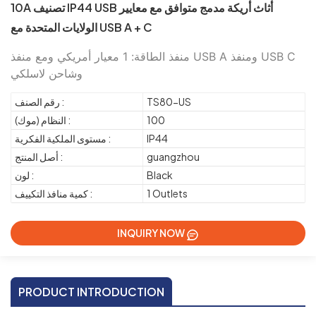
10A تصنيف IP44 USB أثاث أريكة مدمج متوافق مع معايير
الولايات المتحدة مع USB A + C
منفذ الطاقة: 1 معيار أمريكي ومع منفذ USB A ومنفذ USB C
وشاحن لاسلكي
TS80-US
رقم الصنف :
100
النظام (موك) :
IP44
مستوى الملكية الفكرية :
guangzhou
أصل المنتج :
Black
لون :
1 Outlets
كمية منافذ التكييف :
INQUIRY NOW
PRODUCT INTRODUCTION