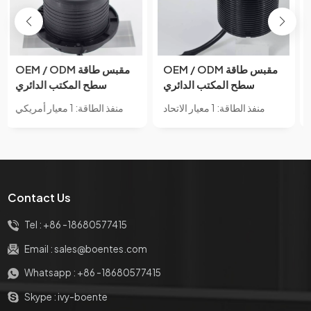
OEM / ODM مقبس طاقة
OEM / ODM مقبس طاقة
دائري صغير مفتوح لسطح
سطح المكتب الدائري
المكتب مقبس صغير مخفي
الصغير المفتوح 10A مصنف
منفذ الطاقة: 1 معيار الاتحاد
منفذ الطاقة: 1 معيار الاتحاد
تحت سطح المكتب أثاث
IP44 USB مدمج سوليتير
الأوروبي ومنفذ USB A واحد
الأوروبي ومع 2 منفذ USB A
مكتبي منضدية 1 EU 1 شاحن
أريكة أثاث الشكل متوافق مع
ومنفذ USB C
USB A
معايير الولايات المتحدة /
الاتحاد الأوروبي
Contact Us
Tel :
+86 -18680577415
Email :
sales@boentes.com
Whatsapp :
+86 -18680577415
Skype :
ivy-boente