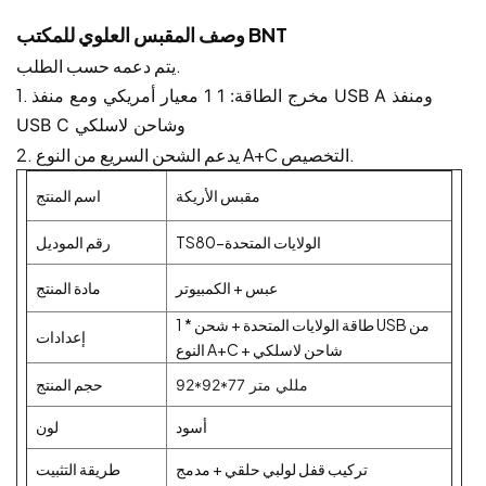
وصف المقبس العلوي للمكتب BNT
يتم دعمه حسب الطلب.
1.
مخرج الطاقة: 1
1 معيار أمريكي ومع منفذ USB A ومنفذ
USB C وشاحن لاسلكي
يدعم الشحن السريع من النوع A+C التخصيص.
2.
مقبس الأريكة
اسم المنتج
TS80-الولايات المتحدة
رقم الموديل
عبس + الكمبيوتر
مادة المنتج
1 * طاقة الولايات المتحدة + شحن USB من
إعدادات
النوع A+C + شاحن لاسلكي
حجم المنتج
92*92*77 مللي متر
أسود
لون
تركيب قفل لولبي حلقي + مدمج
طريقة التثبيت