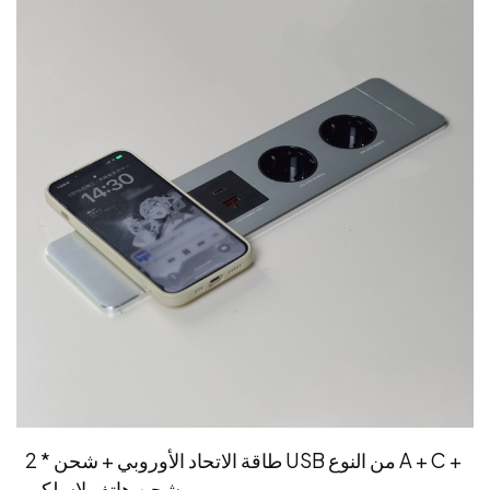
2 * طاقة الاتحاد الأوروبي + شحن USB من النوع A + C +
شحن هاتف لاسلكي