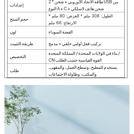
2 * طاقة الاتحاد الأوروبي + شحن USB من
إعدادات
النوع A + C + شحن هاتف لاسلكي
الطول: 308 ملم * العرض: 80 ملم *
حجم المنتج
الارتفاع: 66 ملم
الفضة السوداء
لون
تركيب قفل لولبي حلقي + مدمج
طريقة التثبيت
بناء في الولايات المتحدة / المملكة المتحدة /
التخصيص
CN القوة القياسية حسب الطلب
يستخدم للمطبخ، وسطح العمل، والمقهى،
طلب
والمكتب، وطاولة الاجتماعات