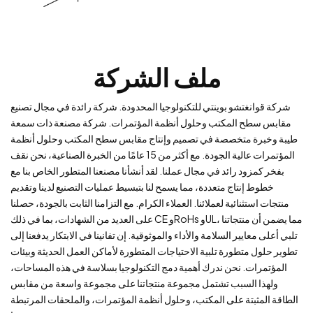
ملف الشركة
شركة قوانغتشو بوينتي للتكنولوجيا المحدودة. شركة رائدة في مجال تصنيع
مقابس سطح المكتب وحلول أنظمة المؤتمرات. شركة مصنعة ذات سمعة
طيبة وخبرة متخصصة في تصميم وإنتاج مقابس سطح المكتب وحلول أنظمة
المؤتمرات عالية الجودة. مع أكثر من 15 عامًا من الخبرة الصناعية، نحن نقف
بفخر كمزود رائد في مجال عملنا. لقد أنشأنا مصنعنا المتطور الخاص بنا مع
خطوط إنتاج متعددة، مما يسمح لنا بتبسيط عمليات التصنيع لدينا وتقديم
منتجات استثنائية لعملائنا. العملاء الكرام. مع التزامنا الثابت بالجودة، حصلنا
على العديد من الشهادات، بما في ذلك CE وRoHs وUL، مما يضمن أن منتجاتنا
تلبي أعلى معايير السلامة والأداء والموثوقية. إن تفانينا في الابتكار يدفعنا إلى
تطوير حلول متطورة تلبية الاحتياجات المتطورة لأماكن العمل الحديثة وبيئات
المؤتمرات. نحن ندرك أهمية دمج التكنولوجيا بسلاسة في هذه المساحات،
ولهذا السبب تشتمل مجموعة منتجاتنا على مجموعة واسعة من مقابس
الطاقة المثبتة على المكتب، وحلول أنظمة المؤتمرات، والملحقات المرتبطة