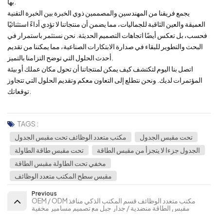
بها.
يجمع فريقنا من المهندسين والمصممين ذوي الخبرة بين الخبرة التقنية
العميقة والعين الثاقبة للجماليات، مما يضمن أن منتجاتنا لا تؤدي أداءً استثنائيًا
فحسب، بل تعكس أيضًا اتجاهات التصميم الحديثة. نحن نستثمر باستمرار في
البحث والتطوير للبقاء في صدارة الابتكارات الصناعية، مما يمكننا من تقديم
أحدث الحلول التي توضح التزامنا بالتميز.
اتصل بنا اليوم لتكتشف كيف يمكن لمنتجاتنا أن تحول مكان عملك أو بيئة
المؤتمرات لديك. ونحن نتطلع إلى التعاون معكم وتقديم الحلول التي تتجاوز
توقعاتك.
TAGS :
تحت مقبس الجدول
مكتب متعدد الوظائف تحت مقبس الجدول
الجدول جزءا لا يتجزأ من مقبس الطاقة
تحت مقبس طاقة الطاولة
مخفي تحت الطاولة مقبس الطاقة
مقبس سطح المكتب متعدد الوظائف
Previous
OEM / ODM مكتب متعدد الوظائف قسم المكتب الذكي منافذ
مقبس الطاقة منضدية / جدار جبل مع تصميم مسامير مخفية