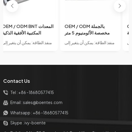
OEM / ODM BNT جديد
OEM / ODM بالجملة
وصول سطح المكتب الطاقة
مخصصة الألومنيوم 5 متر
البيانات المقبس عالية- DMI
طول كابل مأخذ الطاقة 3 و 2
منفذ الطاقة: يمكن أن يتغير إلى
منفذ الطاقة: يمكن أن يتغير إلى
/ 3.5 الصوت / RJ45 سبائك
منافذ التيار المتردد IP44
طاقة عالمية/طاقة الاتحاد
طاقة عالمية/طاقة الاتحاد
الألومنيوم التقسيم الجدول
مستوى التوصيل العالمي
الأفريقي/طاقة الولايات
الأفريقي/طاقة الولايات
موصل المقبس للشحن
القياسي
المتحدة/طاقة الاتحاد الأوروبي/
المتحدة/طاقة الاتحاد الأوروبي/
طاقة المملكة المتحدة، والطاقة
طاقة المملكة المتحدة، والطاقة
الفرنسية، ومنفذ طاقة قياسي
الفرنسية، ومنفذ طاقة قياسي
Contact Us
آخر. مع 2 منفذ للاختيار.
آخر. مع 2 منفذ للاختيار.
Tel :
+86 -18680577415
Email :
sales@boentes.com
Whatsapp :
+86 -18680577415
Skype :
ivy-boente