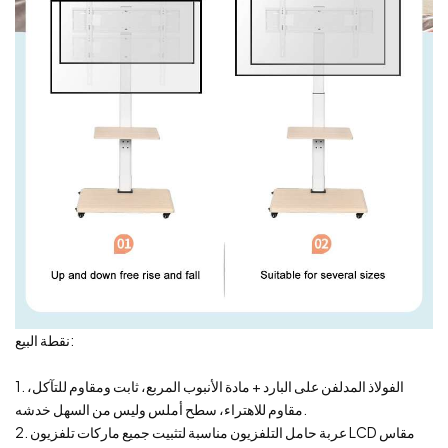
نقطة البيع:
1. الفولاذ المدلفن على البارد + مادة الأنبوب المربع، ثابت ومقاوم للتآكل،
مقاوم للاهتراء، سطح أملس وليس من السهل خدشه.
2. عربة حامل التلفزيون مناسبة لتثبيت جميع ماركات تلفزيون LCD مقاس