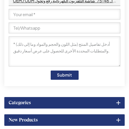
OEM / ODM بمحركات الوجه متابعة نمط التلفزيون المحمول الطابق الوقوف مع آلية رفع العرض ل 46-75 "شاشة التلفزيون الكهربائية رفع وتحول
Submit
Categories
New Products