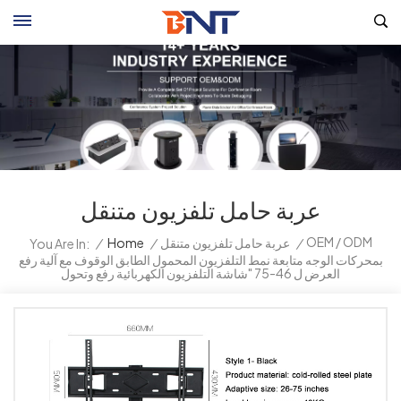
عربة حامل تلفزيون متنقل
OEM / ODM
/
عربة حامل تلفزيون متنقل
/
Home
/
You Are In:
بمحركات الوجه متابعة نمط التلفزيون المحمول الطابق الوقوف مع آلية رفع
العرض ل 46-75 "شاشة التلفزيون الكهربائية رفع وتحول