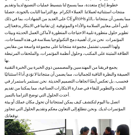
خطوط إنتاج متعددة، مما يسمح لنا بتبسيط عمليات التصنيع لدينا وتقديم
منتجات استثنائية لعملائنا. العملاء الكرام. مع التزامنا الثابت بالجودة، حصلنا
على العديد من الشهادات، بما في ذلك CE وRoHs وUL، مما يضمن أن منتجاتنا
تلبي أعلى معايير السلامة والأداء والموثوقية. إن تفانينا في الابتكار يدفعنا إلى
تطوير حلول متطورة تلبية الاحتياجات المتطورة لأماكن العمل الحديثة وبيئات
المؤتمرات. نحن ندرك أهمية دمج التكنولوجيا بسلاسة في هذه المساحات،
ولهذا السبب تشتمل مجموعة منتجاتنا على مجموعة واسعة من مقابس
الطاقة المثبتة على المكتب، وحلول أنظمة المؤتمرات، والملحقات المرتبطة
بها.
يجمع فريقنا من المهندسين والمصممين ذوي الخبرة بين الخبرة التقنية
العميقة والنظرة الثاقبة للجماليات، مما يضمن أن منتجاتنا لا تؤدي أداءً استثنائيًا
فحسب، بل تعكس أيضًا اتجاهات التصميم الحديثة. نحن نستثمر باستمرار في
البحث والتطوير للبقاء في صدارة الابتكارات الصناعية، مما يمكننا من تقديم
أحدث الحلول التي توضح التزامنا بالتميز.
اتصل بنا اليوم لتكتشف كيف يمكن لمنتجاتنا أن تحول مكان عملك أو بيئة
المؤتمرات لديك. ونحن نتطلع إلى التعاون معكم وتقديم الحلول التي تتجاوز
توقعاتك.