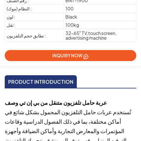
BNT-1900
رقم الصنف :
100
النظام (موك) :
Black
لون :
100kg
ثقل :
32-65" TV,touch screen,
تطابق حجم التلفزيون :
advertising machine
INQUIRY NOW
PRODUCT INTRODUCTION
عربة حامل تلفزيون متنقل من بي إن تي
وصف
تُستخدم عربات حامل التلفزيون المحمول بشكل شائع في
أماكن مختلفة، بما في ذلك الفصول الدراسية وقاعات
المؤتمرات والمعارض التجارية وأماكن الضيافة وأجهزة
الترفيه المنزلي. فهي توفر المرونة في تحريك التلفزيون