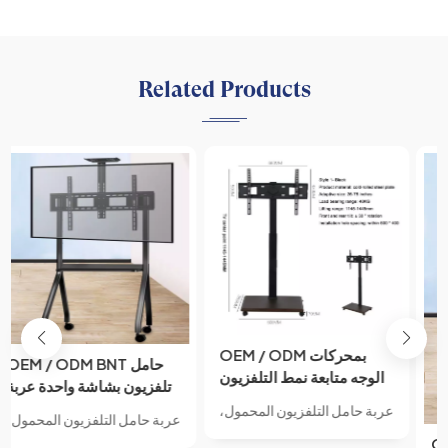
Related Products
OEM / ODM بمحركات
الوجه متابعة نمط التلفزيون
المحمول الطابق الوقوف مع
عربة حامل التلفزيون المحمول،
آلية رفع العرض ل 46-75
والمعروفة أيضًا باسم عربة
"شاشة التلفزيون الكهربائية
OEM / ODM 26-75 بوصة