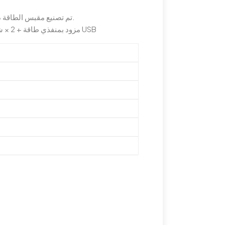
تم تصنيع مقبس الطاقة ذو الغطاء المنزلق من مادة سبائك الألومنيوم.
مقبس مخفي مدمج، مقاوم للماء IP44، مزود بمنفذي طاقة + 2 × شحن USB