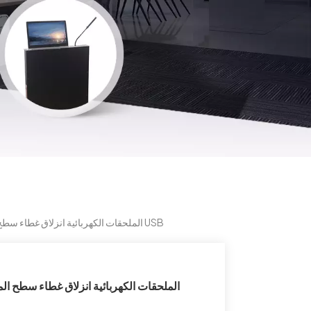
OEM / ODM الملحقات الكهربائية انزلاق غطاء سطح المكتب منضدية قطاع الطاقة منفذ كهربائي الأثاث اتصال USB