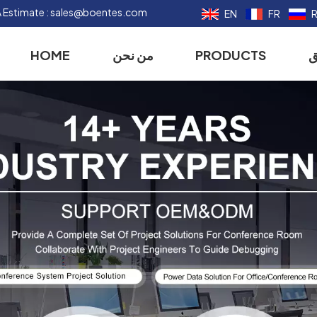
 Estimate :
sales@boentes.com
EN
FR
ق
PRODUCTS
من نحن
HOME