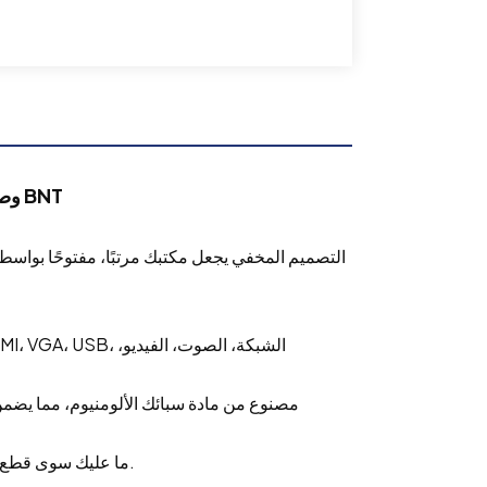
وصف المقبس العلوي للمكتب BNT
* 【سهلة التركيب】ما عليك سوى قطع فتحة مربعة على الطاولة وتثبيت المقبس وفقًا لذلك.