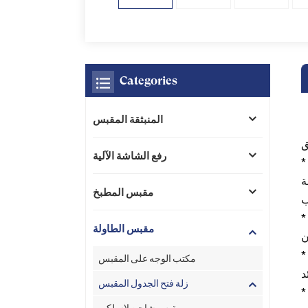
Categories
المنبثقة المقبس
رفع الشاشة الآلية
ًا بواسطة غطاء منزلق الحماية لتوصيل منافذ
مقبس المطبخ
H-DMI، VGA، U، الشبكة، الصوت، الفيديو،
مقبس الطاولة
كاملة لأجهزتك من قصر الدائرة الكهربائية،
مكتب الوجه على المقبس
زلة فتح الجدول المقبس
مقبس شاحن لاسلكي