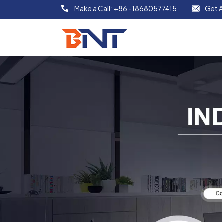
Make a Call :
+86 -18680577415
Get A