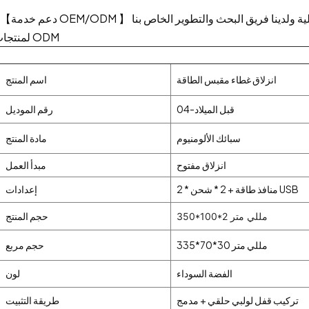
* 【دعم خدمة OEM/ODM 】 نحن مصنعون محترفون لتصنيع المعدات الأصلي
لمنتجات ODM
انزلاق غطاء مقبس الطاقة
اسم المنتج
قبل الميلاد-04
رقم الموديل
سبائك الألومنيوم
مادة المنتج
انزلاق مفتوح
مبدأ العمل
2 * منافذ طاقة + 2 * شحن USB
إعدادات
حجم المنتج
350*100*2 مللي متر
335*70*30 مللي متر
حجم مربع
الفضة السوداء
لون
تركيب قفل لولبي حلقي + مدمج
طريقة التثبيت