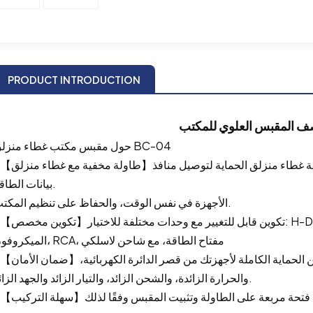
PRODUCT INTRODUCTION
حول مقبس مكتب غطاء منزلق BC-04
* 【طاولة مخفية مع غطاء منزلق】التصميم المخفي يجعل مكتبك مرتبًا، مفتوح
بيانات الطاقة.
الأجهزة في نفس الوقت، والحفاظ على تنظيم المكتب.
* 【تكوين مخصص】تكوين قابل للتغيير مع وحدات مختلفة للاختيار: SB
الميكروفون، RCA، مفتاح الطاقة، مع شاحن لاسلكي
* 【ضمان الأمان】مصنوع من مادة سبائك الألومنيوم، مما يضمن الحماية ال
والحرارة الزائدة، والشحن الزائد، والتيار الزائد والجهد الزائد.