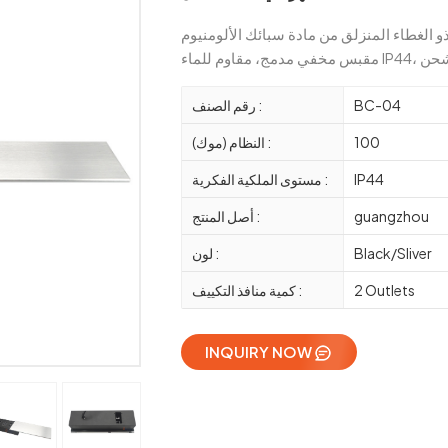
BC-04
رقم الصنف :
100
النظام (موك) :
IP44
مستوى الملكية الفكرية :
guangzhou
أصل المنتج :
Black/Sliver
لون :
2 Outlets
كمية منافذ التكييف :
INQUIRY NOW