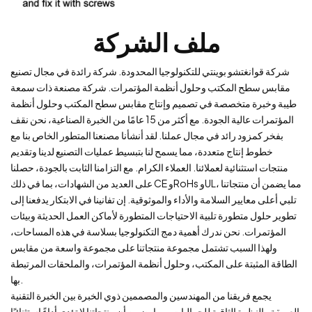
ملف الشركة
شركة قوانغتشو بوينتي للتكنولوجيا المحدودة. شركة رائدة في مجال تصنيع
مقابس سطح المكتب وحلول أنظمة المؤتمرات. شركة مصنعة ذات سمعة
طيبة وخبرة متخصصة في تصميم وإنتاج مقابس سطح المكتب وحلول أنظمة
المؤتمرات عالية الجودة. مع أكثر من 15 عامًا من الخبرة الصناعية، نحن نقف
بفخر كمزود رائد في مجال عملنا. لقد أنشأنا مصنعنا المتطور الخاص بنا مع
خطوط إنتاج متعددة، مما يسمح لنا بتبسيط عمليات التصنيع لدينا وتقديم
منتجات استثنائية لعملائنا. العملاء الكرام. مع التزامنا الثابت بالجودة، حصلنا
على العديد من الشهادات، بما في ذلك CE وRoHs وUL، مما يضمن أن منتجاتنا
تلبي أعلى معايير السلامة والأداء والموثوقية. إن تفانينا في الابتكار يدفعنا إلى
تطوير حلول متطورة تلبية الاحتياجات المتطورة لأماكن العمل الحديثة وبيئات
المؤتمرات. نحن ندرك أهمية دمج التكنولوجيا بسلاسة في هذه المساحات،
ولهذا السبب تشتمل مجموعة منتجاتنا على مجموعة واسعة من مقابس
الطاقة المثبتة على المكتب، وحلول أنظمة المؤتمرات، والملحقات المرتبطة
بها.
يجمع فريقنا من المهندسين والمصممين ذوي الخبرة بين الخبرة التقنية
العميقة والنظرة الثاقبة للجماليات، مما يضمن أن منتجاتنا لا تؤدي أداءً استثنائيًا