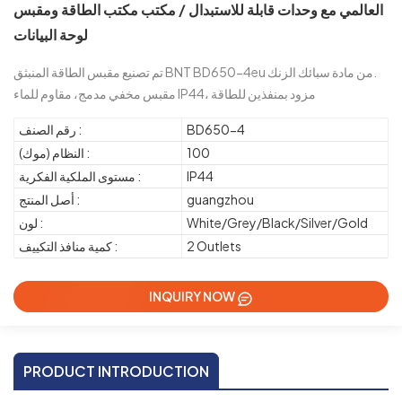
العالمي مع وحدات قابلة للاستبدال / مكتب مكتب الطاقة ومقبس
لوحة البيانات
تم تصنيع مقبس الطاقة المنبثق BNT BD650-4eu من مادة سبائك الزنك.
مقبس مخفي مدمج، مقاوم للماء IP44، مزود بمنفذين للطاقة
BD650-4
رقم الصنف :
100
النظام (موك) :
IP44
مستوى الملكية الفكرية :
guangzhou
أصل المنتج :
White/Grey/Black/Silver/Gold
لون :
2 Outlets
كمية منافذ التكييف :
INQUIRY NOW
PRODUCT INTRODUCTION