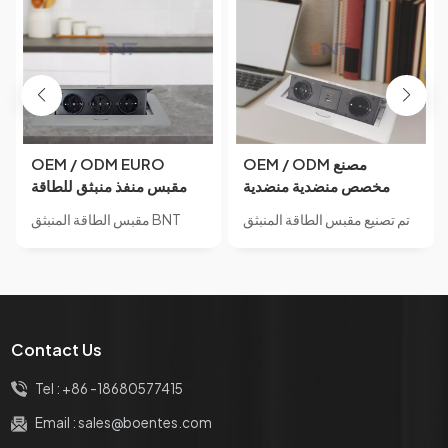
OEM / ODM مصنع
OEM / ODM EURO
مخصص منضدية منضدية
مقبس منفذ منبثق للطاقة
المنبثقة المقبس منفذ
16A 220V سطح المكتب
تم تصنيع مقبس الطاقة المنبثق
مقبس الطاقة المنبثق BNT
الطاقة المخفية مع مآخذ
القياسي USB المسؤول
BNT BD650-1 من مادة
BD613 مصنوع من مادة سبائك
شحن USB مقبس طاولة
أثاث طاولة المكتب راحة نوع
سبائك الزنك.مقبس مخفي
الزنك.مقبس مخفي مدمج،
منبثق مخمد
المقبس الكهربائي
مدمج، مقاوم للماء IP44، مزود
مقاوم للماء IP44، مزود بـ 3
بمنفذي طاقة + منفذ 1USB A +
منافذ طاقة
1USB C
Contact Us
Tel :
+86 -18680577415
Email :
sales@boentes.com