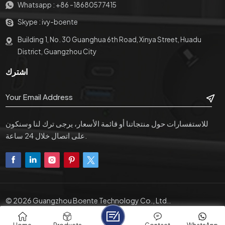
Whatsapp :
+86 -18680577415
Skype :
ivy-boente
Building 1, No. 30 Guanghua 6th Road, Xinya Street, Huadu
District, Guangzhou City
اشترك
للاستفسارات حول منتجاتنا أو قائمة الأسعار، يرجى ترك لنا وسنكون
على اتصال خلال 24 ساعة.
© 2026 Guangzhou Boente Technology Co., Ltd..
IPv6 Network Supported
|
سياسة الخصوصية
|
XML
Friendly Links :
PRO1 Adapters