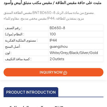
مثبت على حافة مقبس الطاقة / مقبس مكتب منبثق أبيض وأسود
مقبس الطاقة المنبثق BNT BD650-8 مصنوع من مادة سبائك الزنك.
مقبس مخفي مدمج، مقاوم للماء IP44، مزود بمنفذين للطاقة
BD650-8
رقم الصنف :
100
النظام (موك) :
IP44
مستوى الملكية الفكرية :
guangzhou
أصل المنتج :
White/Grey/Black/Silver/Gold
لون :
2 Outlets
كمية منافذ التكييف :
INQUIRY NOW
PRODUCT INTRODUCTION