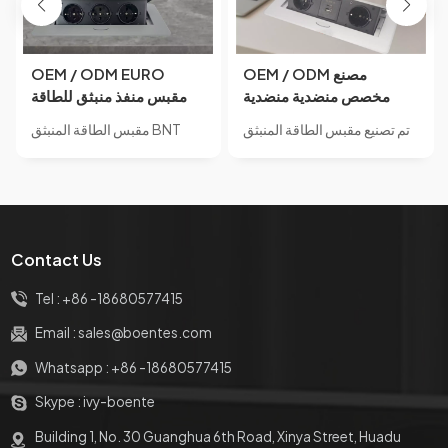
OEM / ODM مصنع
OEM / ODM EURO
مخصص منضدية منضدية
مقبس منفذ منبثق للطاقة
المنبثقة المقبس منفذ
16A 220V سطح المكتب
تم تصنيع مقبس الطاقة المنبثق
مقبس الطاقة المنبثق BNT
الطاقة المخفية مع مآخذ
القياسي USB المسؤول
BNT BD650-1 من مادة
BD613 مصنوع من مادة سبائك
شحن USB مقبس طاولة
أثاث طاولة المكتب راحة نوع
سبائك الزنك.مقبس مخفي
الزنك.مقبس مخفي مدمج،
منبثق مخمد
المقبس الكهربائي
مدمج، مقاوم للماء IP44، مزود
مقاوم للماء IP44، مزود بـ 3
بمنفذي طاقة + منفذ 1USB A +
منافذ طاقة
1USB C
Contact Us
Tel :
+86 -18680577415
Email :
sales@boentes.com
Whatsapp :
+86 -18680577415
Skype :
ivy-boente
Building 1, No. 30 Guanghua 6th Road, Xinya Street, Huadu