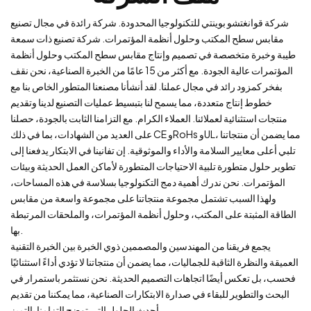
شركة قوانغتشو بوينتي للتكنولوجيا المحدودة. شركة رائدة في مجال تصنيع
مقابس سطح المكتب وحلول أنظمة المؤتمرات. شركة تصنيع ذات سمعة
طيبة وخبرة متخصصة في تصميم وإنتاج مقابس سطح المكتب وحلول أنظمة
المؤتمرات عالية الجودة. مع أكثر من 15 عامًا من الخبرة الصناعية، نحن نقف
بفخر كمزود رائد في مجال عملنا. لقد أنشأنا مصنعنا المتطور الخاص بنا مع
خطوط إنتاج متعددة، مما يسمح لنا بتبسيط عمليات التصنيع لدينا وتقديم
منتجات استثنائية لعملائنا. العملاء الكرام. مع التزامنا الثابت بالجودة، حصلنا
على العديد من الشهادات، بما في ذلك CE وRoHs وUL، مما يضمن أن منتجاتنا
تلبي أعلى معايير السلامة والأداء والموثوقية. إن تفانينا في الابتكار يدفعنا إلى
تطوير حلول متطورة تلبية الاحتياجات المتطورة لأماكن العمل الحديثة وبيئات
المؤتمرات. نحن ندرك أهمية دمج التكنولوجيا بسلاسة في هذه المساحات،
ولهذا السبب تشتمل مجموعة منتجاتنا على مجموعة واسعة من مقابس
الطاقة المثبتة على المكتب، وحلول أنظمة المؤتمرات، والملحقات المرتبطة
بها.
يجمع فريقنا من المهندسين والمصممين ذوي الخبرة بين الخبرة التقنية
العميقة والنظرة الثاقبة للجماليات، مما يضمن أن منتجاتنا لا تؤدي أداءً استثنائيًا
فحسب، بل تعكس أيضًا اتجاهات التصميم الحديثة. نحن نستثمر باستمرار في
البحث والتطوير للبقاء في صدارة الابتكارات الصناعية، مما يمكننا من تقديم
أحدث الحلول التي توضح التزامنا بالتميز.