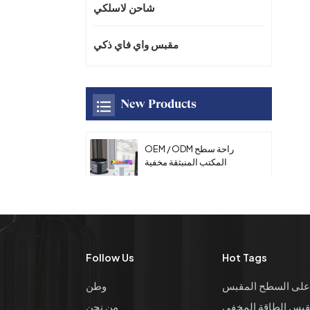
شاحن لاسلكي
مقبس واي فاي ذكي
New Products
OEM / ODM راحة سطح
المكتب المنبثقة مخفية
السلطة المقبس مع منفذ
USB AC المطبخ المقبس
16A مع شاحن سريع لاسلكي
للمكتب
OEM / ODM العالمي سطح
المكتب سبائك الزنك لوحة
مقبس الطاقة دليل متعدد
Follow Us
Hot Tags
الوظائف المنبثقة طاولة
المؤتمر مقبس الطاقة مع
على السطح المقبس
وطن
HDMl
OEM / ODM المطبخ مخفي
بس الطاقة المخفي
من نحن