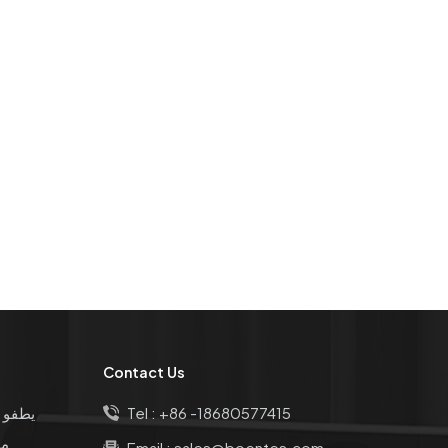
Contact Us
+86 -18680577415
Tel :
يطفو 
مق
Email :
sales@boentes.com