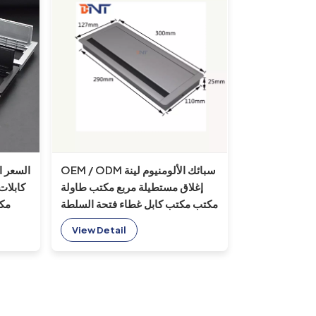
OEM / ODM سبائك الألومنيوم لينة
إغلاق مستطيلة مربع مكتب طاولة
كابلات
مكتب مكتب كابل غطاء فتحة السلطة
مك
جروميت
View Detail