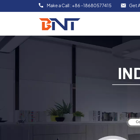
Make a Call :
+86 -18680577415
Get A