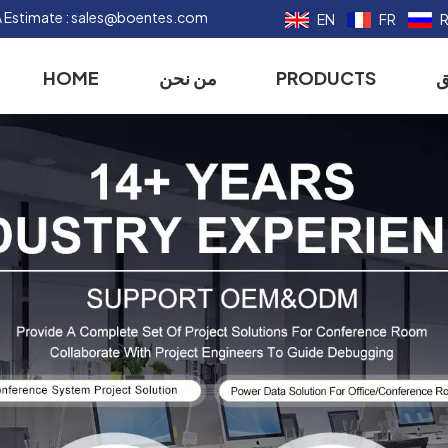
 Estimate :
sales@boentes.com
EN
FR
ق
PRODUCTS
من نحن
HOME