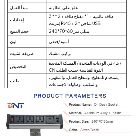
علق على الطاولة
مبدأ العمل
3 * طاقة عالمية + 1 * مفتاح طاقة + 2 *
إعدادات
إنترنت RJ45 + 2 * شاحن USB
240*70*80 مللي متر
حجم المنتج
أسود/فضي
لون
تركيب مشبك
طريقة التثبيت
بناء في الولايات المتحدة / المملكة المتحدة /
التخصيص
CN القوة القياسية حسب الطلب
يستخدم للمطبخ، وسطح العمل، والمقهى،
طلب
والمكتب، وطاولة الاجتماعات