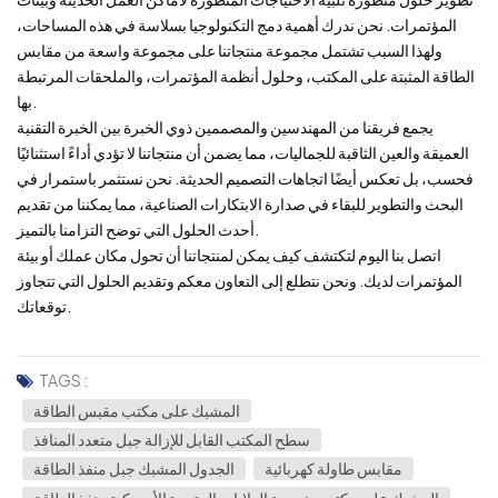
المؤتمرات. نحن ندرك أهمية دمج التكنولوجيا بسلاسة في هذه المساحات،
ولهذا السبب تشتمل مجموعة منتجاتنا على مجموعة واسعة من مقابس
الطاقة المثبتة على المكتب، وحلول أنظمة المؤتمرات، والملحقات المرتبطة
بها.
يجمع فريقنا من المهندسين والمصممين ذوي الخبرة بين الخبرة التقنية
العميقة والعين الثاقبة للجماليات، مما يضمن أن منتجاتنا لا تؤدي أداءً استثنائيًا
فحسب، بل تعكس أيضًا اتجاهات التصميم الحديثة. نحن نستثمر باستمرار في
البحث والتطوير للبقاء في صدارة الابتكارات الصناعية، مما يمكننا من تقديم
أحدث الحلول التي توضح التزامنا بالتميز.
اتصل بنا اليوم لتكتشف كيف يمكن لمنتجاتنا أن تحول مكان عملك أو بيئة
المؤتمرات لديك. ونحن نتطلع إلى التعاون معكم وتقديم الحلول التي تتجاوز
توقعاتك.
TAGS :
المشبك على مكتب مقبس الطاقة
سطح المكتب القابل للإزالة جبل متعدد المنافذ
مقابس طاولة كهربائية
الجدول المشبك جبل منفذ الطاقة