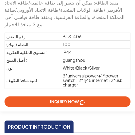
منفذ الطاقة: يمكن أن يتغير إلى طاقة عالمية/طاقة الاتحاد
الأفريقي/طاقة الولايات المتحدة/طاقة الاتحاد الأوروبي/طاقة
المملكة المتحدة، والطاقة الفرنسية، ومنفذ طاقة قياسي آخر.
مع 3 منافذ للاختيار.
BTS-406
رقم الصنف :
100
النظام (موك) :
IP44
مستوى الملكية الفكرية :
guangzhou
أصل المنتج :
White/Black/Silver
لون :
3*universal power+1* power
switch+2* rj45 internet+2*usb
كمية منافذ التكييف :
charger
INQUIRY NOW
PRODUCT INTRODUCTION