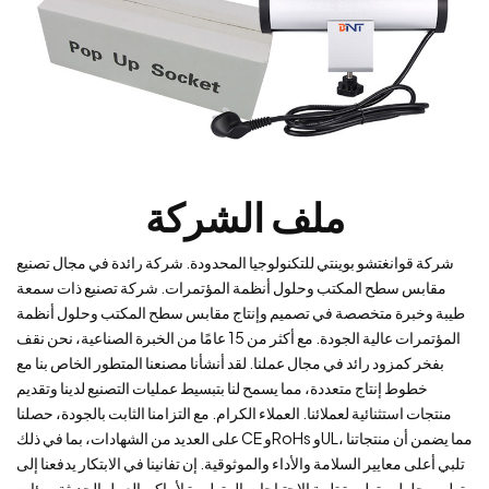
ملف الشركة
شركة قوانغتشو بوينتي للتكنولوجيا المحدودة. شركة رائدة في مجال تصنيع
مقابس سطح المكتب وحلول أنظمة المؤتمرات. شركة تصنيع ذات سمعة
طيبة وخبرة متخصصة في تصميم وإنتاج مقابس سطح المكتب وحلول أنظمة
المؤتمرات عالية الجودة. مع أكثر من 15 عامًا من الخبرة الصناعية، نحن نقف
بفخر كمزود رائد في مجال عملنا. لقد أنشأنا مصنعنا المتطور الخاص بنا مع
خطوط إنتاج متعددة، مما يسمح لنا بتبسيط عمليات التصنيع لدينا وتقديم
منتجات استثنائية لعملائنا. العملاء الكرام. مع التزامنا الثابت بالجودة، حصلنا
على العديد من الشهادات، بما في ذلك CE وRoHs وUL، مما يضمن أن منتجاتنا
تلبي أعلى معايير السلامة والأداء والموثوقية. إن تفانينا في الابتكار يدفعنا إلى
تطوير حلول متطورة تلبية الاحتياجات المتطورة لأماكن العمل الحديثة وبيئات