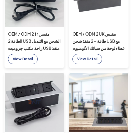
OEM / ODM 2 UK مقبس
OEM / ODM 2 fr مقبس
طاقة + 2 منفذ شحن USB مع
الطاقة 2 USB الشحن مع التبديل
غطاء لوحة من سبائك الألومنيوم
راحة مكتب جروميت USB منفذ
مثبت في مقبس مكتبي / مقبس
منضدية المقبس جزءا لا يتجزأ
View Detail
View Detail
منضدية للأثاث المكتبي
من الأثاث