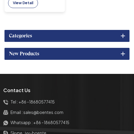
View Detail
منبثق مخمد
Categories
New Products
Contact Us
Tel :
+86 -18680577415
Email :
sales@boentes.com
Whatsapp :
+86 -18680577415
Skype :
ivy-boente