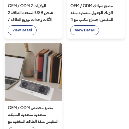
OEM / ODM مصنع سبائك
OEM / ODM 2 الولايات
الزنك الجدول منضدية منفذ
المتحدة الطاقة 2 USB شحن
المقبس اجتماع مكتب مع 4
الأثاث وحدات توزيع الطاقة /
المقابس المنبثقة مكتب السلطة
سطح المكتب منافذ الطاقة
View Detail
View Detail
المقبس
مآخذ شرائط سطح جبل للأثاث
OEM / ODM مصنع مخصص
منضدية منضدية المنبثقة
المقبس منفذ الطاقة المخفية مع
مآخذ شحن USB مقبس طاولة