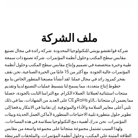
ملف الشركة
شركة قوانغتشو بوينتي للتكنولوجيا المحدودة. شركة رائدة في مجال تصنيع
مقابس سطح المكتب وحلول أنظمة المؤتمرات. شركة تصنيع ذات سمعة
طيبة وخبرة متخصصة في تصميم وإنتاج مقابس سطح المكتب وحلول أنظمة
المؤتمرات عالية الجودة. مع أكثر من 15 عامًا من الخبرة الصناعية، نحن نقف
بفخر كمزود رائد في مجال عملنا. لقد أنشأنا مصنعنا المتطور الخاص بنا مع
خطوط إنتاج متعددة، مما يسمح لنا بتبسيط عمليات التصنيع لدينا وتقديم
منتجات استثنائية لعملائنا. العملاء الكرام. مع التزامنا الثابت بالجودة، حصلنا
على العديد من الشهادات، بما في ذلك CE وRoHs وUL، مما يضمن أن منتجاتنا
تلبي أعلى معايير السلامة والأداء والموثوقية. إن تفانينا في الابتكار يدفعنا إلى
تطوير حلول متطورة تلبية الاحتياجات المتطورة لأماكن العمل الحديثة وبيئات
المؤتمرات. نحن ندرك أهمية دمج التكنولوجيا بسلاسة في هذه المساحات،
ولهذا السبب تشتمل مجموعة منتجاتنا على مجموعة واسعة من مقابس
الطاقة المثبتة على المكتب، وحلول أنظمة المؤتمرات، والملحقات المرتبطة