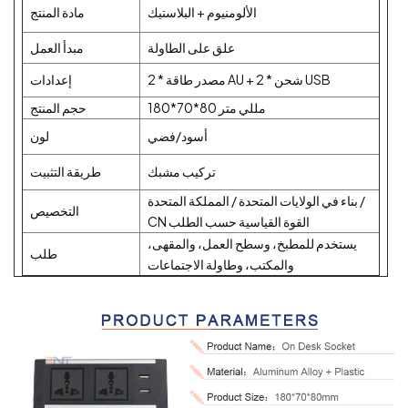
الألومنيوم + البلاستيك
مادة المنتج
علق على الطاولة
مبدأ العمل
2 * مصدر طاقة AU + 2 * شحن USB
إعدادات
180*70*80 مللي متر
حجم المنتج
أسود/فضي
لون
تركيب مشبك
طريقة التثبيت
بناء في الولايات المتحدة / المملكة المتحدة /
التخصيص
CN القوة القياسية حسب الطلب
يستخدم للمطبخ، وسطح العمل، والمقهى،
طلب
والمكتب، وطاولة الاجتماعات