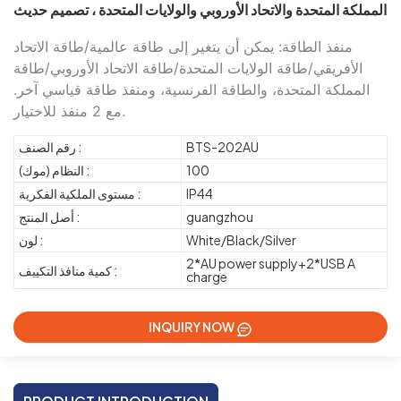
المملكة المتحدة والاتحاد الأوروبي والولايات المتحدة ، تصميم حديث
منفذ الطاقة: يمكن أن يتغير إلى طاقة عالمية/طاقة الاتحاد
الأفريقي/طاقة الولايات المتحدة/طاقة الاتحاد الأوروبي/طاقة
المملكة المتحدة، والطاقة الفرنسية، ومنفذ طاقة قياسي آخر.
مع 2 منفذ للاختيار.
BTS-202AU
رقم الصنف :
100
النظام (موك) :
IP44
مستوى الملكية الفكرية :
guangzhou
أصل المنتج :
White/Black/Silver
لون :
2*AU power supply+2*USB A
كمية منافذ التكييف :
charge
INQUIRY NOW