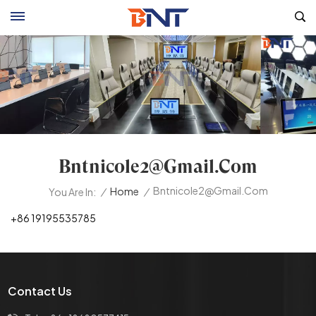
Bntnicole2@gmail.com
Bntnicole2@gmail.com
/
Home
/
You Are In:
+86 19195535785
Contact Us