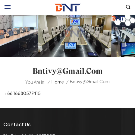
Bntivy@gmail.com
Bntivy@gmail.com
/
Home
/
You Are In:
+86 18680577415
Contact Us