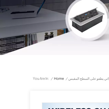
/
Home
/
ئي يطفو على السطح المقبس
You Are In: