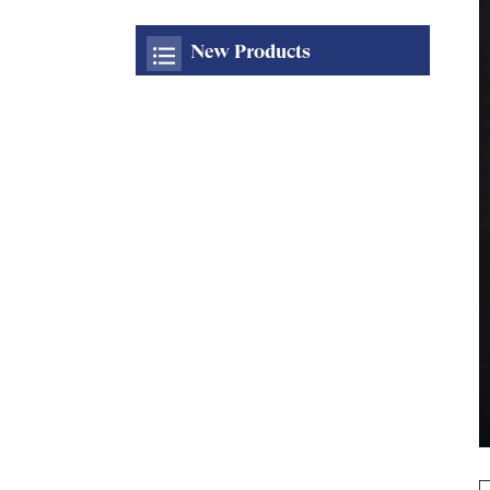
New Products
OEM / ODM راحة سطح
المكتب المنبثقة مخفية
السلطة المقبس مع منفذ
USB AC المطبخ المقبس
16A مع شاحن سريع لاسلكي
للمكتب
OEM / ODM العالمي سطح
المكتب سبائك الزنك لوحة
مقبس الطاقة دليل متعدد
الوظائف المنبثقة طاولة
المؤتمر مقبس الطاقة مع
HDMl
OEM / ODM المطبخ مخفي
منفذ الطاقة راحة سطح
المكتب المنبثق منفذ USB
AC 16A 220V الجهد IP44
المستوى للاستخدام
المكتبي
OEM / ODM مطبخ هوائي