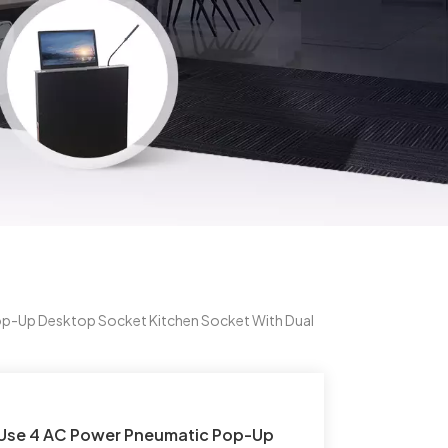
p-Up Desktop Socket Kitchen Socket With Dual
 Use 4 AC Power Pneumatic Pop-Up