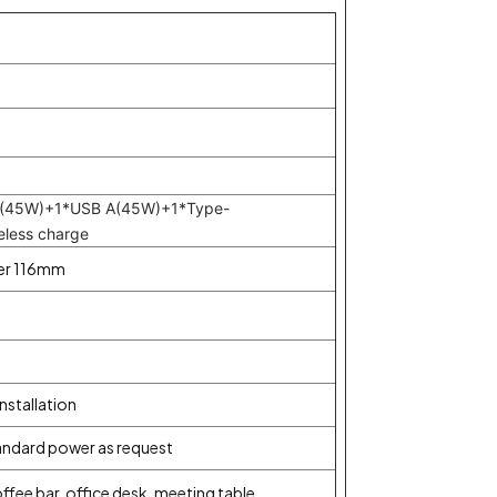
C(45W)+1*USB A(45W)+1*Type-
less charge
er 116mm
nstallation
tandard power as request
ffee bar, office desk, meeting table