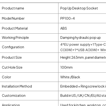
Product name
Pop Up Desktop Socket
Model Number
PP100-4
Product Material
ABS
Working Principle
Damping hydraulic pop up
4*EU power supply+1Type-
Configuration
C(30W)+1*USB A(30W)+ Wire
Product Size
Height 263mm, panel diamet
Cut Hole Size
100mm
Color
White /Black
Installation Method
Embedded + Ring screw lock i
Customization
Build in US / UK/ CN /EU/AU s
Application
Used for kitchen, worktop, co