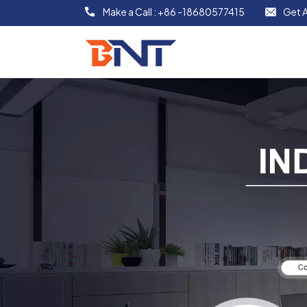
Make a Call :
+86 -18680577415
Get A