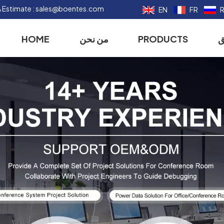
 Estimate :
sales@boentes.com
EN
FR
HOME
من نحن
PRODUCTS
ق